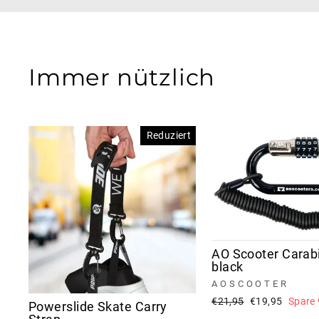
Immer nützlich
Reduziert
AO Scooter Carab
black
AOSCOOTER
Normaler
Sonderpreis
€21,95
€19,95
Spare
Powerslide Skate Carry
Preis