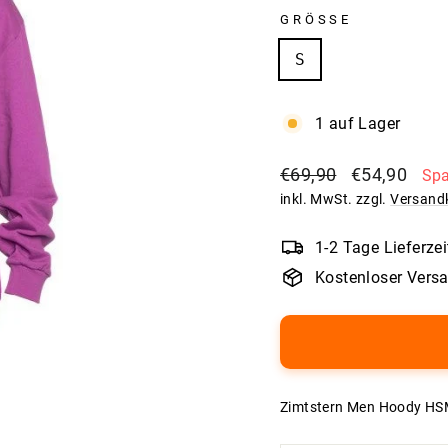
GRÖSSE
S
1 auf Lager
Normaler
Sonderpreis
€69,90
€54,90
Spa
Preis
inkl. MwSt. zzgl.
Versand
1-2 Tage Lieferzei
Kostenloser Vers
Zimtstern Men Hoody HSM