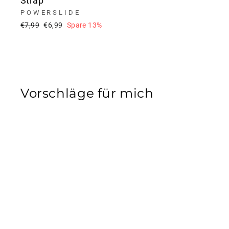
Strap
POWERSLIDE
Normaler
Sonderpreis
€7,99
€6,99
Spare 13%
Preis
Vorschläge für mich
Reduziert