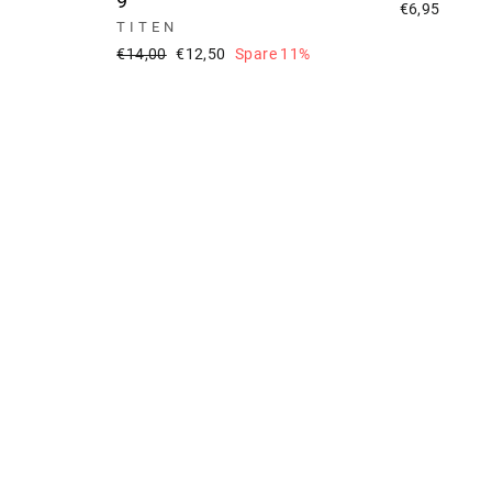
9
€6,95
TITEN
Normaler
Sonderpreis
€14,00
€12,50
Spare 11%
Preis