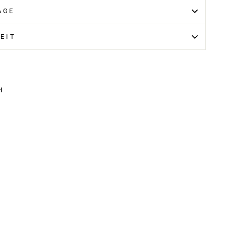
AGE
EIT
H