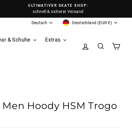
ULTIMATIVER SKATE SHOP:
schnell & sicherer Versand
Währung
Sprache
Deutschland (EUR €)
Deutsch
ear & Schuhe
Extras
Einloggen
Suche
Eink
n Men Hoody HSM Trogo