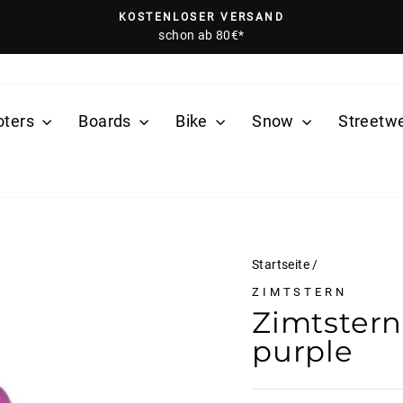
KOSTENLOSER VERSAND
schon ab 80€*
Pause
Diashow
oters
Boards
Bike
Snow
Streetw
Startseite
/
ZIMTSTERN
Zimtster
purple