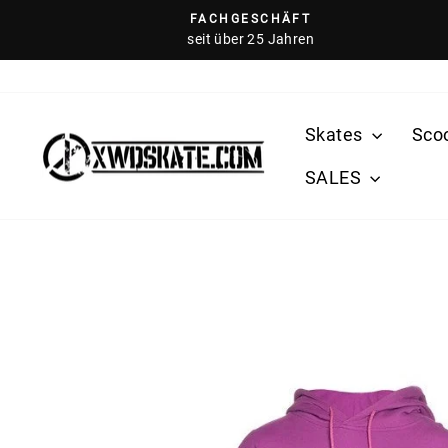
Direkt
FACHGESCHÄFT
zum
seit über 25 Jahren
Inhalt
Skates
Sco
SALES