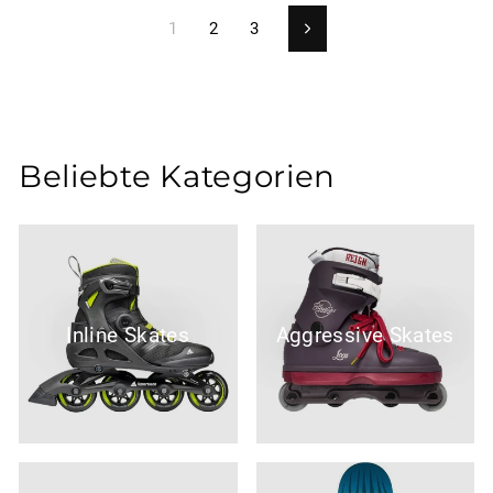
1
2
3
Vorwärts
Beliebte Kategorien
Inline Skates
Aggressive Skates