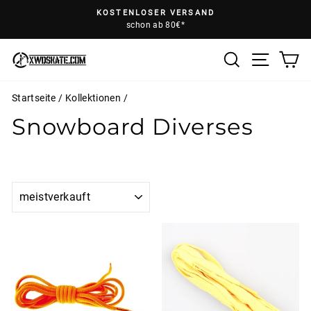
Direkt
KOSTENLOSER VERSAND
zum
schon ab 80€*
Pause
Inhalt
Diashow
Suche
E
Seiten
Startseite
/
Kollektionen
/
Snowboard Diverses
SORTIEREN