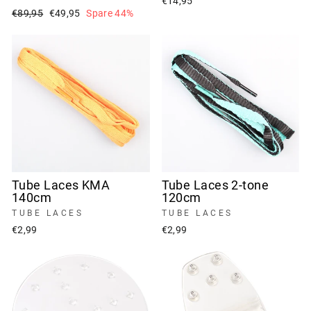
€14,95
Normaler
Sonderpreis
€89,95
€49,95
Spare 44%
Preis
Tube Laces KMA
Tube Laces 2-tone
140cm
120cm
TUBE LACES
TUBE LACES
€2,99
€2,99