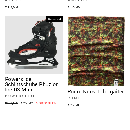
AMPLIFI
AMPLIFI
€13,99
€16,99
Reduziert
Powerslide
Schlittschuhe Phuzion
Ice D3 Man
Rome Neck Tube gaiter
POWERSLIDE
ROME
Normaler
Sonderpreis
€99,95
€59,95
Spare 40%
€22,90
Preis