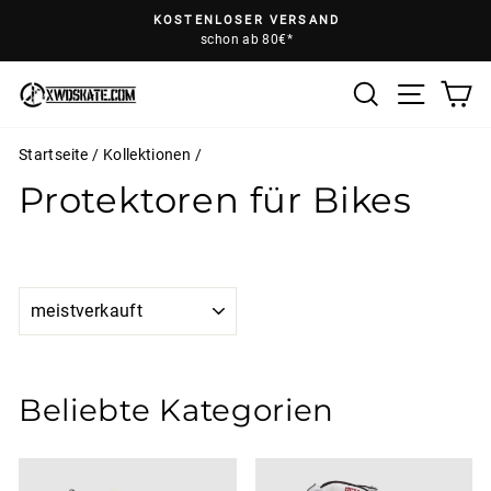
Direkt
KOSTENLOSER VERSAND
zum
schon ab 80€*
Pause
Inhalt
Diashow
Suche
E
Seiten
Startseite
/
Kollektionen
/
Protektoren für Bikes
SORTIEREN
Beliebte Kategorien