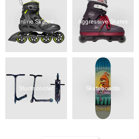
Inline Skates
Aggressive Skates
Stuntscooter
Skateboards