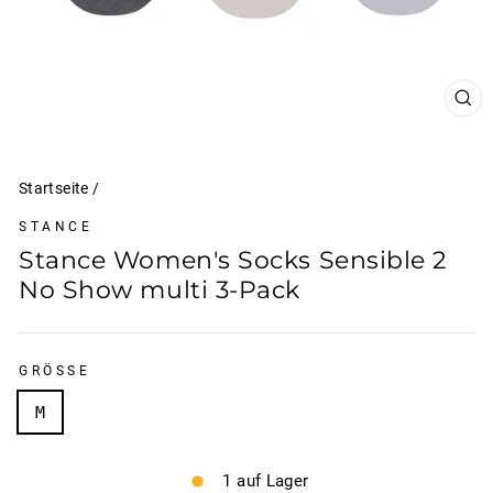
SCH
ESC
Startseite
/
STANCE
Stance Women's Socks Sensible 2
No Show multi 3-Pack
GRÖSSE
M
1 auf Lager