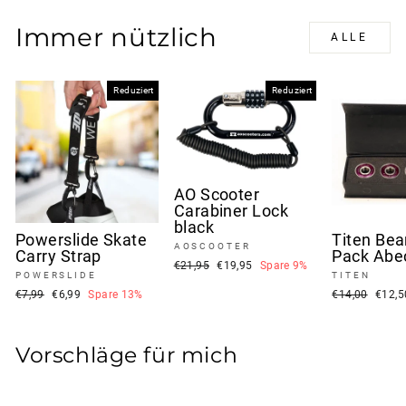
Immer nützlich
ALLE
Reduziert
Reduziert
AO Scooter
Carabiner Lock
black
Powerslide Skate
Titen Bea
AOSCOOTER
Carry Strap
Pack Abe
Normaler
Sonderpreis
€21,95
€19,95
Spare 9%
POWERSLIDE
TITEN
Preis
Normaler
Sonderpreis
Normaler
Sonde
€7,99
€6,99
Spare 13%
€14,00
€12,
Preis
Preis
Vorschläge für mich