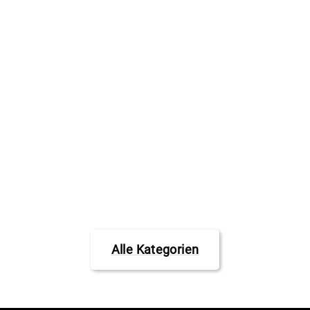
Stance Women's
Socks Sensible 2
No Show multi 3-
Pack
STANCE
€32,99
Alle Kategorien