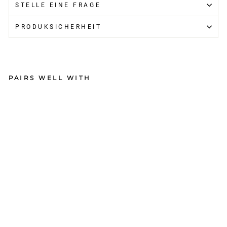
STELLE EINE FRAGE
PRODUKSICHERHEIT
PAIRS WELL WITH
St
an
ce
W
o
m
en
's
So
ck
s
Se
ns
ibl