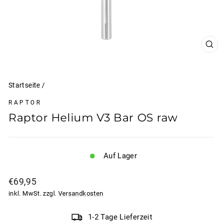
SCH
ESC
Startseite
/
RAPTOR
Raptor Helium V3 Bar OS raw
Auf Lager
Normaler
€69,95
Preis
inkl. MwSt. zzgl.
Versandkosten
1-2 Tage Lieferzeit