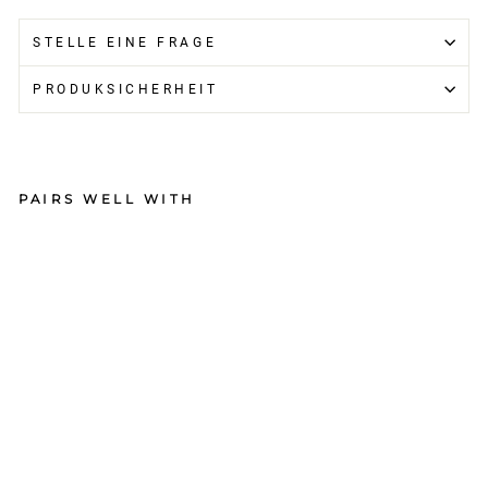
STELLE EINE FRAGE
PRODUKSICHERHEIT
PAIRS WELL WITH
Ra
pt
or
H
eli
u
m
V3
Ba
r
O
S
ra