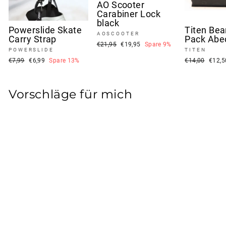
AO Scooter
Carabiner Lock
black
Powerslide Skate
Titen Bea
AOSCOOTER
Carry Strap
Pack Abe
Normaler
Sonderpreis
€21,95
€19,95
Spare 9%
POWERSLIDE
TITEN
Preis
Normaler
Sonderpreis
Normaler
Sonde
€7,99
€6,99
Spare 13%
€14,00
€12,
Preis
Preis
Vorschläge für mich
Raptor Helium V3
Bar OS raw
RAPTOR