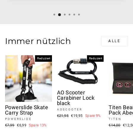
Immer nützlich
ALLE
Reduziert
Reduziert
AO Scooter
Carabiner Lock
black
Powerslide Skate
Titen Bea
AOSCOOTER
Carry Strap
Pack Abe
Normaler
Sonderpreis
€21,95
€19,95
Spare 9%
POWERSLIDE
TITEN
Preis
Normaler
Sonderpreis
Normaler
Sonde
€7,99
€6,99
Spare 13%
€14,00
€12,
Preis
Preis