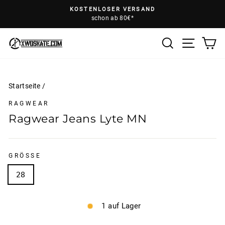
Direkt
KOSTENLOSER VERSAND
zum
schon ab 80€*
Pause
Inhalt
Diashow
Suche
E
Seiten
Startseite
/
RAGWEAR
Ragwear Jeans Lyte MN
GRÖSSE
28
1 auf Lager