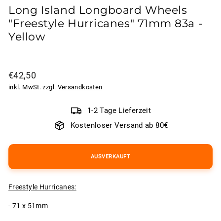
Long Island Longboard Wheels
"Freestyle Hurricanes" 71mm 83a -
Yellow
Normaler
€42,50
Preis
inkl. MwSt. zzgl.
Versandkosten
1-2 Tage Lieferzeit
Kostenloser Versand ab 80€
AUSVERKAUFT
Freestyle Hurricanes:
- 71 x 51mm