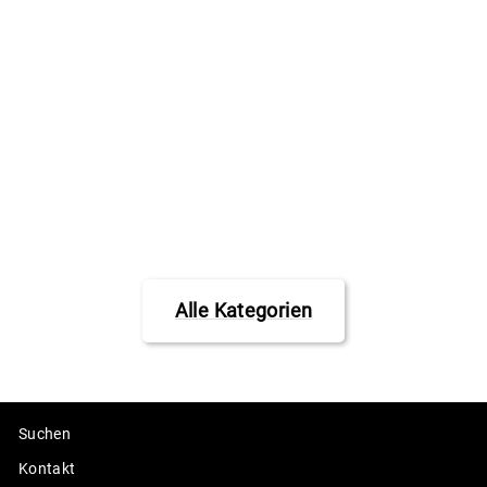
Long Island
Longboard Wheels
"Freestyle
Hurricanes" 71mm
83a - Yellow
LONG ISLAND
€42,50
Alle Kategorien
Suchen
Kontakt