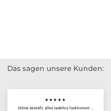
llo
w
LONG
ISLAND
€42,50
Ausverkauft
Das sagen unsere Kunden:
★★★★★
Online bestellt, alles tadellos funktioniert …