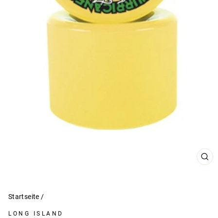
SCH
ESC
Startseite
/
LONG ISLAND