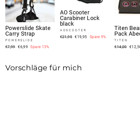
AO Scooter
Carabiner Lock
black
Powerslide Skate
Titen Bea
AOSCOOTER
Carry Strap
Pack Abe
Normaler
Sonderpreis
€21,95
€19,95
Spare 9%
POWERSLIDE
TITEN
Preis
Normaler
Sonderpreis
Normaler
Sonde
€7,99
€6,99
Spare 13%
€14,00
€12,
Preis
Preis
Vorschläge für mich
Ausverkauft