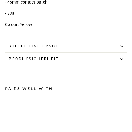
- 45mm contact patch
- 83a
Colour: Yellow
STELLE EINE FRAGE
PRODUKSICHERHEIT
PAIRS WELL WITH
Lo
ng
Isl
an
d
Lo