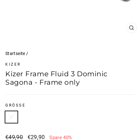
SCH
ESC
Startseite
/
KIZER
Kizer Frame Fluid 3 Dominic
Sagona - Frame only
GRÖSSE
S
Normaler
Sonderpreis
€49,90
€29,90
Spare 40%