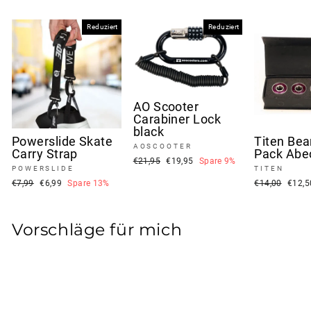
Reduziert
Reduziert
AO Scooter
Carabiner Lock
black
Powerslide Skate
Titen Bea
AOSCOOTER
Carry Strap
Pack Abe
Normaler
Sonderpreis
€21,95
€19,95
Spare 9%
POWERSLIDE
TITEN
Preis
Normaler
Sonderpreis
Normaler
Sonde
€7,99
€6,99
Spare 13%
€14,00
€12,
Preis
Preis
Vorschläge für mich
Ausverkauft