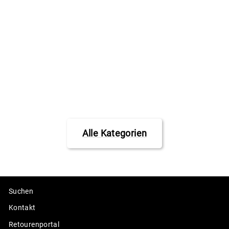
Hoonigan T-Shirt
HRD20 Censor Bar
black
HOONIGAN
€29,95
Alle Kategorien
Suchen
Kontakt
Retourenportal