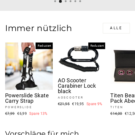
Immer nützlich
ALLE
Reduziert
Reduziert
AO Scooter
Carabiner Lock
black
Powerslide Skate
Titen Bea
AOSCOOTER
Carry Strap
Pack Abe
Normaler
Sonderpreis
€21,95
€19,95
Spare 9%
POWERSLIDE
TITEN
Preis
Normaler
Sonderpreis
Normaler
Sonde
€7,99
€6,99
Spare 13%
€14,00
€12,
Preis
Preis
Vorschläge für mich