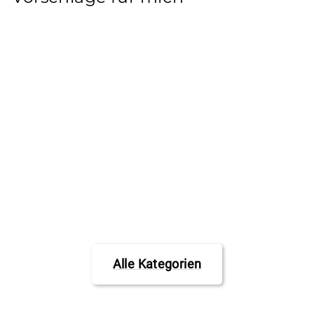
Ethic DTC Grips
clear
ETHIC
€11,95
Alle Kategorien