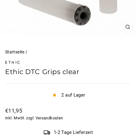
SCH
ESC
Startseite
/
ETHIC
Ethic DTC Grips clear
2 auf Lager
Normaler
€11,95
Preis
inkl. MwSt. zzgl.
Versandkosten
1-2 Tage Lieferzeit