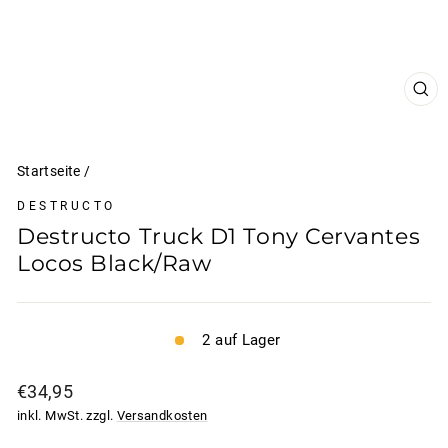
SCH
ESC
Startseite
/
DESTRUCTO
Destructo Truck D1 Tony Cervantes
Locos Black/Raw
2 auf Lager
Normaler
€34,95
Preis
inkl. MwSt. zzgl.
Versandkosten