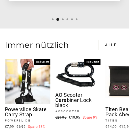
Immer nützlich
ALLE
Reduziert
Reduziert
AO Scooter
Carabiner Lock
black
Powerslide Skate
Titen Bea
AOSCOOTER
Carry Strap
Pack Abe
Normaler
Sonderpreis
€21,95
€19,95
Spare 9%
POWERSLIDE
TITEN
Preis
Normaler
Sonderpreis
Normaler
Sonde
€7,99
€6,99
Spare 13%
€14,00
€12,