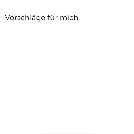
Preis
Preis
Vorschläge für mich
Destructo Truck
D1 Tony
Cervantes Locos
Black/Raw
DESTRUCTO
€34,95