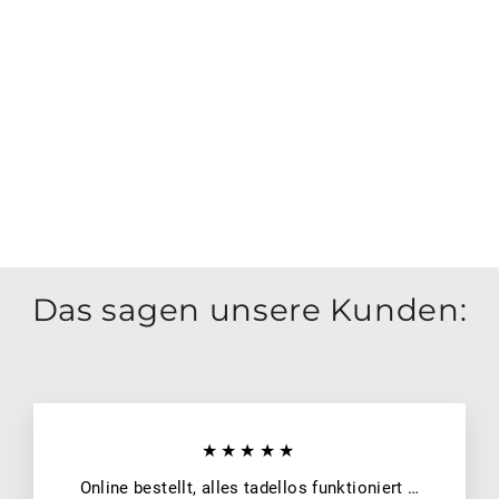
Hat
blac
k
AOSCOOTER
€27,95
Das sagen unsere Kunden:
★★★★★
Online bestellt, alles tadellos funktioniert …