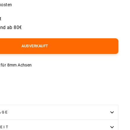
kosten
t
and ab 80€
AUSVERKAUFT
) für 8mm Achsen
AGE
EIT