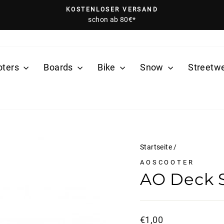
KOSTENLOSER VERSAND
schon ab 80€*
Pause
Diashow
oters
Boards
Bike
Snow
Streetw
Startseite
/
AOSCOOTER
AO Deck 
Normaler
€1,00