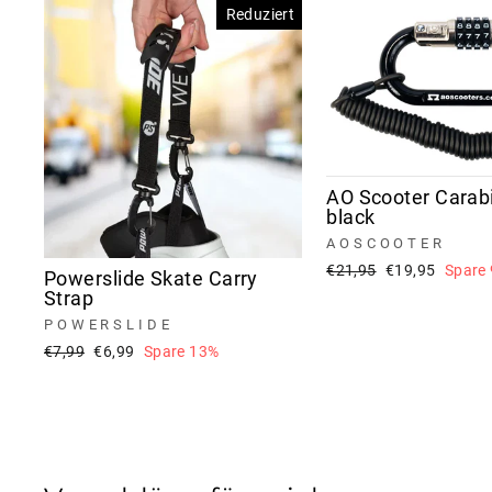
Reduziert
AO Scooter Carab
black
AOSCOOTER
Normaler
Sonderpreis
€21,95
€19,95
Spare
Powerslide Skate Carry
Preis
Strap
POWERSLIDE
Normaler
Sonderpreis
€7,99
€6,99
Spare 13%
Preis