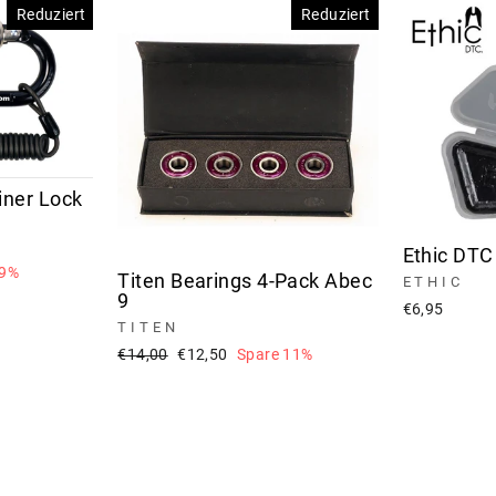
Reduziert
Reduziert
iner Lock
Ethic DTC
 9%
Titen Bearings 4-Pack Abec
ETHIC
9
€6,95
TITEN
Normaler
Sonderpreis
€14,00
€12,50
Spare 11%
Preis