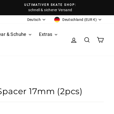
ULTIMATIVER SKATE SHOP:
schnell & sicherer Versand
Währung
Sprache
Deutschland (EUR €)
Deutsch
ear & Schuhe
Extras
Einloggen
Suche
Eink
Spacer 17mm (2pcs)