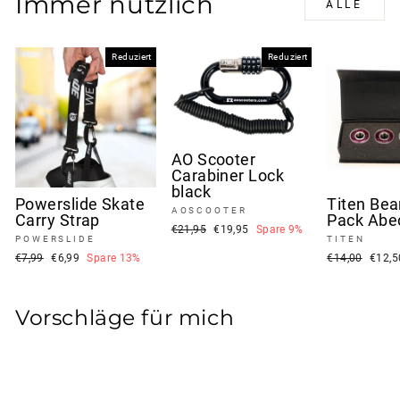
Immer nützlich
ALLE
Reduziert
Reduziert
AO Scooter
Carabiner Lock
black
Powerslide Skate
Titen Bea
AOSCOOTER
Carry Strap
Pack Abe
Normaler
Sonderpreis
€21,95
€19,95
Spare 9%
POWERSLIDE
TITEN
Preis
Normaler
Sonderpreis
Normaler
Sonde
€7,99
€6,99
Spare 13%
€14,00
€12,
Preis
Preis
Vorschläge für mich
Reduziert