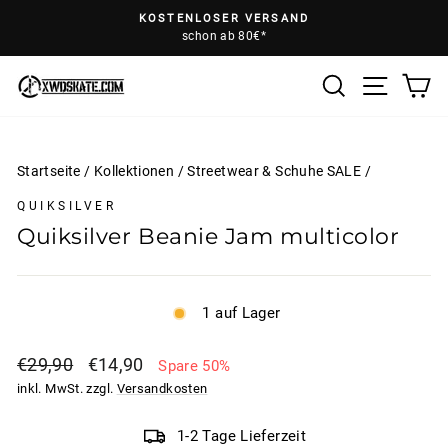
Direkt
KOSTENLOSER VERSAND
zum
schon ab 80€*
Pause
Inhalt
Diashow
Suche
E
Seiten
Startseite
/
Kollektionen
/
Streetwear & Schuhe SALE
/
QUIKSILVER
Quiksilver Beanie Jam multicolor
1 auf Lager
Normaler
Sonderpreis
€29,90
€14,90
Spare 50%
Preis
inkl. MwSt. zzgl.
Versandkosten
1-2 Tage Lieferzeit