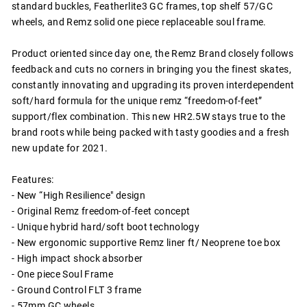
standard buckles, Featherlite3 GC frames, top shelf 57/GC
wheels, and Remz solid one piece replaceable soul frame.
Product oriented since day one, the Remz Brand closely follows
feedback and cuts no corners in bringing you the finest skates,
constantly innovating and upgrading its proven interdependent
soft/hard formula for the unique remz “freedom-of-feet”
support/flex combination. This new HR2.5W stays true to the
brand roots while being packed with tasty goodies and a fresh
new update for 2021.
Features:
- New “High Resilience" design
- Original Remz freedom-of-feet concept
- Unique hybrid hard/soft boot technology
- New ergonomic supportive Remz liner ft/ Neoprene toe box
- High impact shock absorber
- One piece Soul Frame
- Ground Control FLT 3 frame
- 57mm GC wheels