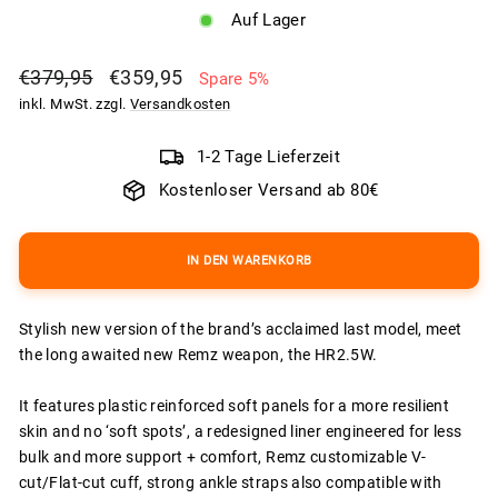
Auf Lager
Normaler
Sonderpreis
€379,95
€359,95
Spare 5%
Preis
inkl. MwSt. zzgl.
Versandkosten
1-2 Tage Lieferzeit
Kostenloser Versand ab 80€
IN DEN WARENKORB
Stylish new version of the brand’s acclaimed last model, meet
the long awaited new Remz weapon, the HR2.5W.
It features plastic reinforced soft panels for a more resilient
skin and no ‘soft spots’, a redesigned liner engineered for less
bulk and more support + comfort, Remz customizable V-
cut/Flat-cut cuff, strong ankle straps also compatible with