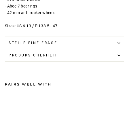
- Abec 7 bearings
- 42 mm anti-rocker wheels
Sizes: US 6-13 / EU 38.5 - 47
STELLE EINE FRAGE
PRODUKSICHERHEIT
PAIRS WELL WITH
Re
m
z
Sk
at
e