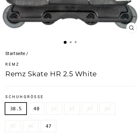
SCH
ESC
Startseite
/
REMZ
Remz Skate HR 2.5 White
SCHUHGRÖSSE
38.5
40
41
42
43
44
45
46
47