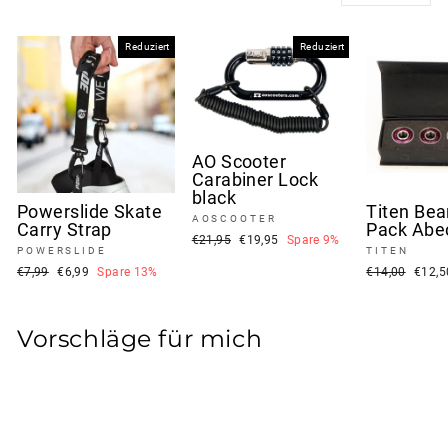
Reduziert
Reduziert
AO Scooter
Carabiner Lock
black
Powerslide Skate
Titen Bea
AOSCOOTER
Carry Strap
Pack Abe
Normaler
Sonderpreis
€21,95
€19,95
Spare 9%
POWERSLIDE
TITEN
Preis
Normaler
Sonderpreis
Normaler
Sonde
€7,99
€6,99
Spare 13%
€14,00
€12,
Preis
Preis
Vorschläge für mich
Reduziert